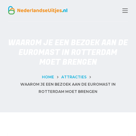
G
a
n
a
WAAROM JE EEN BEZOEK AAN DE
a
EUROMAST IN ROTTERDAM
r
MOET BRENGEN
d
e
HOME
ATTRACTIES
WAAROM JE EEN BEZOEK AAN DE EUROMAST IN
i
ROTTERDAM MOET BRENGEN
n
h
o
u
d