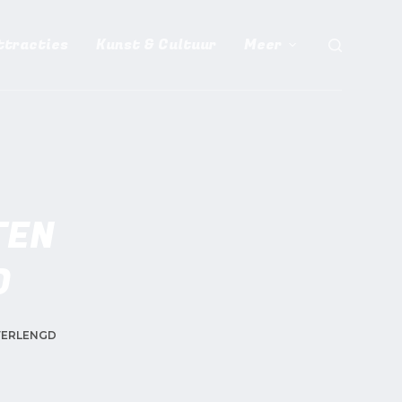
ttracties
Kunst & Cultuur
Meer
TEN
D
VERLENGD