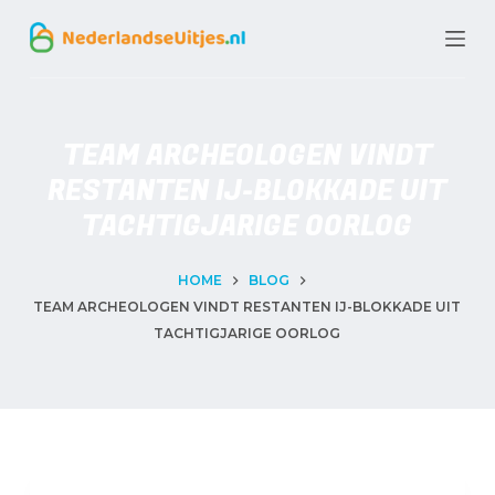
G
a
n
a
TEAM ARCHEOLOGEN VINDT
a
RESTANTEN IJ-BLOKKADE UIT
r
TACHTIGJARIGE OORLOG
d
e
HOME
BLOG
TEAM ARCHEOLOGEN VINDT RESTANTEN IJ-BLOKKADE UIT
i
TACHTIGJARIGE OORLOG
n
h
o
u
d