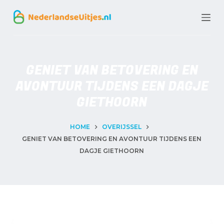
G
a
n
a
GENIET VAN BETOVERING EN
a
AVONTUUR TIJDENS EEN DAGJE
r
GIETHOORN
d
e
HOME
OVERIJSSEL
GENIET VAN BETOVERING EN AVONTUUR TIJDENS EEN
i
DAGJE GIETHOORN
n
h
o
u
d