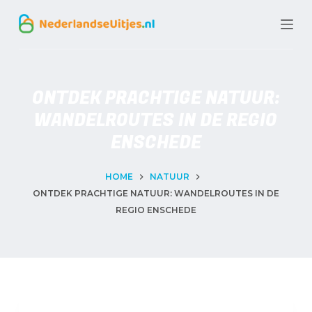
G
a
n
a
ONTDEK PRACHTIGE NATUUR:
a
WANDELROUTES IN DE REGIO
r
ENSCHEDE
d
e
HOME
NATUUR
ONTDEK PRACHTIGE NATUUR: WANDELROUTES IN DE
i
REGIO ENSCHEDE
n
h
o
u
d