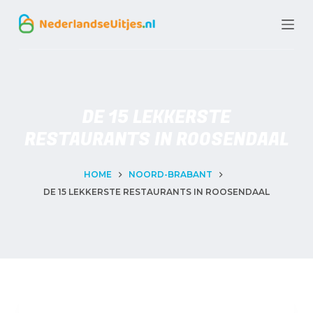
G
a
n
a
a
DE 15 LEKKERSTE
r
RESTAURANTS IN ROOSENDAAL
d
e
HOME
NOORD-BRABANT
DE 15 LEKKERSTE RESTAURANTS IN ROOSENDAAL
i
n
h
o
u
d