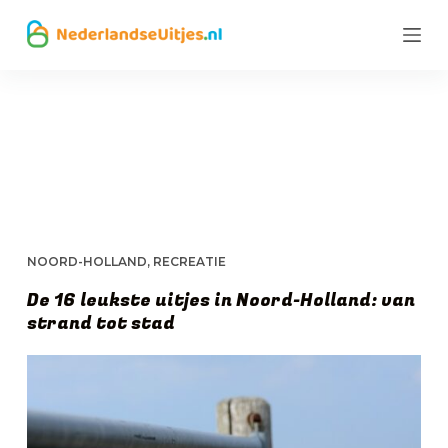
G
a
n
a
CATEGORIE
NOORD-
a
HOLLAND
r
d
e
NOORD-HOLLAND
,
RECREATIE
i
De 16 leukste uitjes in Noord-Holland: van
n
strand tot stad
h
o
u
d