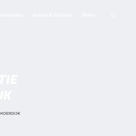
ttracties
Kunst & Cultuur
Meer
TIE
JK
 MOERDIJK