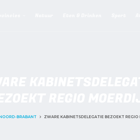
ovincies
Natuur
Eten & Drinken
Sport
A
ARE KABINETSDELEGA
EZOEKT REGIO MOERDI
NOORD-BRABANT
ZWARE KABINETSDELEGATIE BEZOEKT REGIO