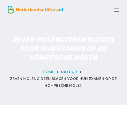
G
a
n
a
ZEVEN MOLENGIDSEN SLAGEN
a
VOOR HUN EXAMEN OP DE
r
HOMPESCHE MOLEN
d
e
HOME
NATUUR
ZEVEN MOLENGIDSEN SLAGEN VOOR HUN EXAMEN OP DE
i
HOMPESCHE MOLEN
n
h
o
u
d