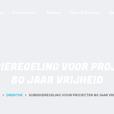
me
Provincies
Natuur
Eten & Drinken
Sp
IEREGELING VOOR PR
80 JAAR VRIJHEID
E
DRENTHE
SUBSIDIEREGELING VOOR PROJECTEN 80 JAAR VR