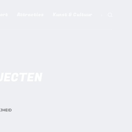
ort
Attracties
Kunst & Cultuur
Meer
OJECTEN
IJHEID