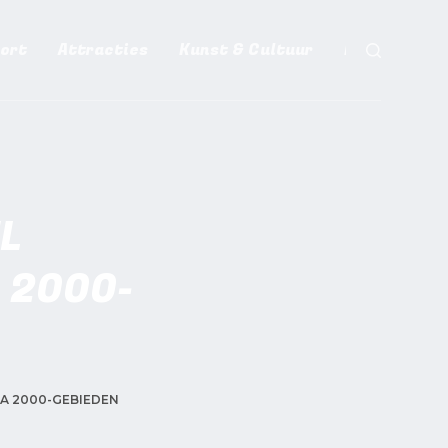
ort
Attracties
Kunst & Cultuur
Meer
L
 2000-
A 2000-GEBIEDEN