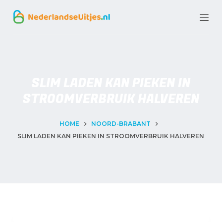
G
a
n
a
a
SLIM LADEN KAN PIEKEN IN
r
STROOMVERBRUIK HALVEREN
d
e
HOME
NOORD-BRABANT
SLIM LADEN KAN PIEKEN IN STROOMVERBRUIK HALVEREN
i
n
h
o
u
d