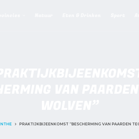
ovincies
Natuur
Eten & Drinken
Sport
A
PRAKTIJKBIJEENKOMS
HERMING VAN PAARDEN
WOLVEN”
ENTHE
PRAKTIJKBIJEENKOMST “BESCHERMING VAN PAARDEN TE