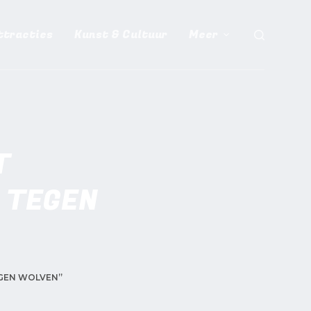
ttracties
Kunst & Cultuur
Meer
T
 TEGEN
GEN WOLVEN”