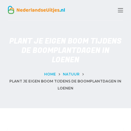
G
a
n
a
PLANT JE EIGEN BOOM TIJDENS
a
DE BOOMPLANTDAGEN IN
r
LOENEN
d
e
HOME
NATUUR
PLANT JE EIGEN BOOM TIJDENS DE BOOMPLANTDAGEN IN
i
LOENEN
n
h
o
u
d