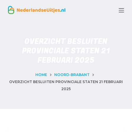
G
a
n
a
OVERZICHT BESLUITEN
a
PROVINCIALE STATEN 21
r
FEBRUARI 2025
d
e
HOME
NOORD-BRABANT
OVERZICHT BESLUITEN PROVINCIALE STATEN 21 FEBRUARI
i
2025
n
h
o
u
d