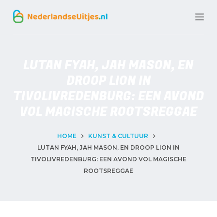
G
a
n
a
LUTAN FYAH, JAH MASON, EN
a
DROOP LION IN
r
TIVOLIVREDENBURG: EEN AVOND
d
VOL MAGISCHE ROOTSREGGAE
e
i
HOME
KUNST & CULTUUR
LUTAN FYAH, JAH MASON, EN DROOP LION IN
n
TIVOLIVREDENBURG: EEN AVOND VOL MAGISCHE
h
ROOTSREGGAE
o
u
d