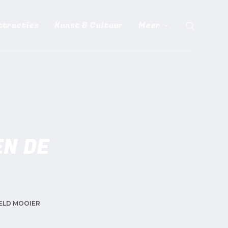
ttracties
Kunst & Cultuur
Meer
N DE
ELD MOOIER