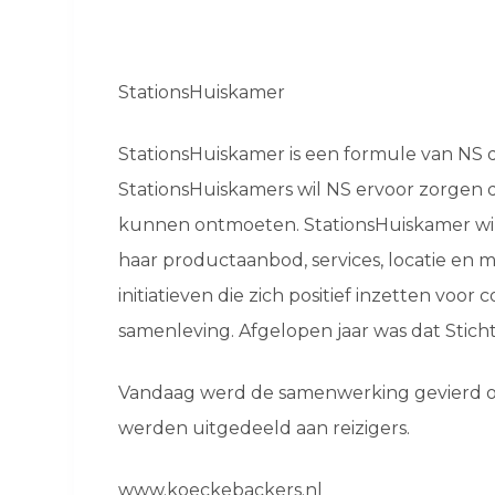
StationsHuiskamer
StationsHuiskamer is een formule van NS di
StationsHuiskamers wil NS ervoor zorgen 
kunnen ontmoeten. StationsHuiskamer wil
haar productaanbod, services, locatie en
initiatieven die zich positief inzetten voo
samenleving. Afgelopen jaar was dat Stichti
Vandaag werd de samenwerking gevierd op
werden uitgedeeld aan reizigers.
www.koeckebackers.nl