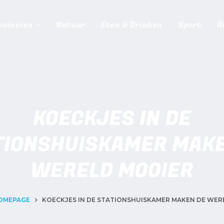
ovincies
Natuur
Eten & Drinken
Sport
A
KOECKJES IN DE
TIONSHUISKAMER MAKE
WERELD MOOIER
OMEPAGE
KOECKJES IN DE STATIONSHUISKAMER MAKEN DE WER