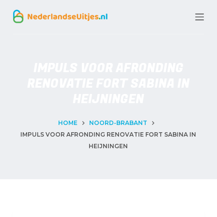
G
a
n
a
IMPULS VOOR AFRONDING
a
RENOVATIE FORT SABINA IN
r
HEIJNINGEN
d
e
HOME
NOORD-BRABANT
IMPULS VOOR AFRONDING RENOVATIE FORT SABINA IN
i
HEIJNINGEN
n
h
o
u
d