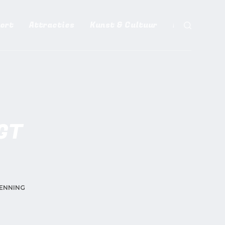
ort
Attracties
Kunst & Cultuur
Meer
GT
G
PENNING