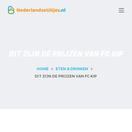
G
a
n
a
a
DIT ZIJN DE PRIJZEN VAN FC KIP
r
d
HOME
ETEN & DRINKEN
e
DIT ZIJN DE PRIJZEN VAN FC KIP
i
n
h
o
u
d