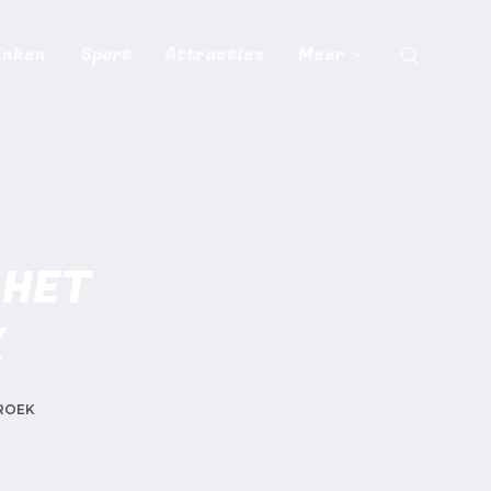
inken
Sport
Attracties
Meer
 HET
K
ROEK