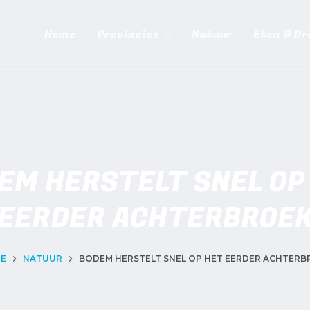
Home
Provincies
Natuur
Eten & Dr
EM HERSTELT SNEL OP
EERDER ACHTERBROE
E
NATUUR
BODEM HERSTELT SNEL OP HET EERDER ACHTERB