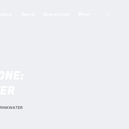
inken
Sport
Attracties
Meer
GNE:
TER
DRINKWATER