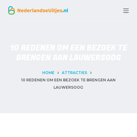
G
a
n
a
10 REDENEN OM EEN BEZOEK TE
a
BRENGEN AAN LAUWERSOOG
r
d
HOME
ATTRACTIES
e
10 REDENEN OM EEN BEZOEK TE BRENGEN AAN
i
LAUWERSOOG
n
h
o
u
d