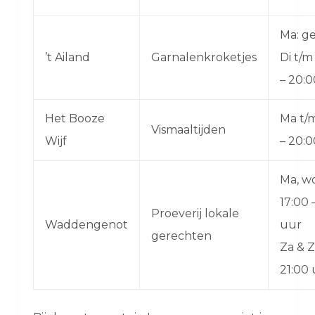
Ma: g
’t Ailand
Garnalenkroketjes
Di t/m
– 20:
Het Booze
Ma t/m
Vismaaltijden
Wijf
– 20:
Ma, wo
17:00 
Proeverij lokale
Waddengenot
uur
gerechten
Za & Z
21:00